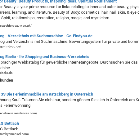
r Beauty: Beauty Products, Inspiring Ideas, Spiritual Nourishment
r Beauty is your prime resource for links relating to inner and outer beauty; physi
careers, learning, and literature. Beauty of Body; cosmetics, hair, nail, skin, & 
 Spirit; relationships, recreation, religion, magic, and mysticism.
searchforbeauty.co.uk/
og - Verzeichnis mit Suchmaschine - Go-Findyou.de
og und Verzeichnis mit Suchmaschine. Bewertungsystem für private und kommer
go-findyou.de/
og Ebelio - Ihr Shopping und Business-Verzeichnis
rachiger Webkatalog für gewerbliche Internetangebote. Durchsuchen Sie das Ver
chine
ebelio.de/
zkunden
SS Die Ferienimmobilie am Katschberg in Österreich
nung Kauf: Träumen Sie nicht nur, sondern gönnen Sie sich in Österreich am Ka
ss Ferienwohnung.
edelweiss-residences.com/
G Bettlach
G Bettlach
.mathysmedical.com/