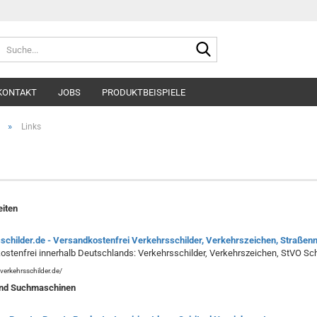
Suche...
KONTAKT
JOBS
PRODUKTBEISPIELE
»
Links
eiten
schilder.de - Versandkostenfrei Verkehrsschilder, Verkehrszeichen, Straßenn
stenfrei innerhalb Deutschlands: Verkehrsschilder, Verkehrszeichen, StVO Sc
verkehrsschilder.de/
und Suchmaschinen