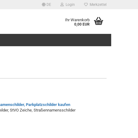
DE
Login
Merkzettel
Ihr Warenkorb
0,00 EUR
amenschilder, Parkplatzschilder kaufen
hilder, StVO Zeiche, Straßennamensschilder