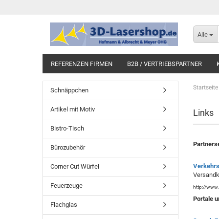
Alle
REFERENZEN FIRMEN
B2B / VERTRIEBSPARTNER
Startseite
Schnäppchen
Artikel mit Motiv
Links
Bistro-Tisch
Partners
Bürozubehör
Verkehrs
Corner Cut Würfel
Versandko
Feuerzeuge
http://www.
Portale 
Flachglas