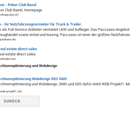
er - Poker Club Basel
ker Club Basel, Homepage
otherpoker.ch/
- Ihr Nutzfahrzeugvermieter für Truck & Trailer.
als Full-Service-Anbieter vermietet LKW und Auflieger. Das PacLease-Angebot
eughandel sowie rental und leasing. PacLease ist einer der größten Nutzfahrze
paclease.de/
real estate direct sales
eal estate direct sales
redsales.biz/
hinenoptimierung und Webdesign
chinenoptimierung Webdesign SEO SMO
hinenoptimierung und Webdesign, SMO und SEO dafür steht WEB Projekt1. Mach
web-projekt1.de/
ZURÜCK