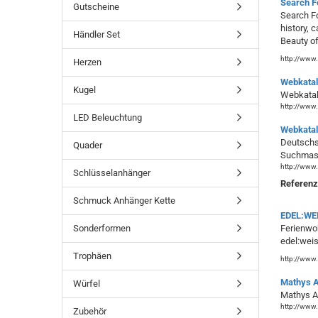
Search Fo
Gutscheine
Search Fo
history, 
Händler Set
Beauty of
http://www.
Herzen
Webkatal
Kugel
Webkatal
http://www.
LED Beleuchtung
Webkatal
Deutschsp
Quader
Suchmas
http://www.
Schlüsselanhänger
Referen
Schmuck Anhänger Kette
EDEL:WEI
Sonderformen
Ferienwoh
edel:wei
Trophäen
http://www.
Mathys A
Würfel
Mathys A
http://www
Zubehör