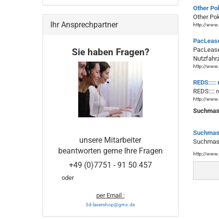
Other Pok
Other Po
Ihr Ansprechpartner
http://www.
PacLease 
PacLease 
Sie haben Fragen?
Nutzfahrz
http://www.
REDS:::: 
REDS:::: r
http://www.
Suchmasc
Suchmas
unsere Mitarbeiter
Suchmasc
beantworten gerne Ihre Fragen
http://www.
+49 (0)7751 - 91 50 457
oder
per Email :
3d-lasershop@gmx.de