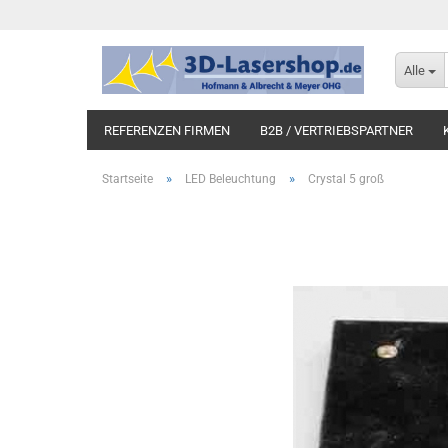
Alle
REFERENZEN FIRMEN
B2B / VERTRIEBSPARTNER
»
»
Startseite
LED Beleuchtung
Crystal 5 groß