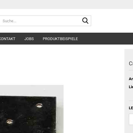
Suche...
KONTAKT
JOBS
PRODUKTBEISPIELE
C
Ar
Li
LE