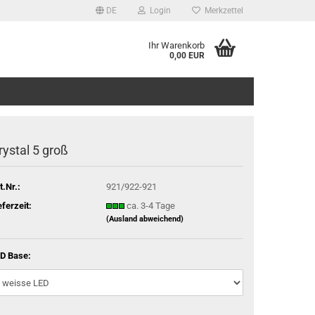
DE
Login
Merkzettel
Ihr Warenkorb
0,00 EUR
rystal 5 groß
t.Nr.:
921/922-921
eferzeit:
ca. 3-4 Tage
(Ausland abweichend)
D Base: