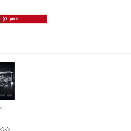
pin it
er