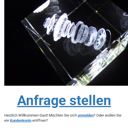
Anfrage stellen
Herzlich Willkommen
Gast!
Möchten Sie sich
anmelden
? Oder wollen Sie
ein
Kundenkonto
eröffnen?